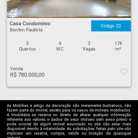
Casa Condomínio - Bonfim Paulista - Ribeirão Preto
Casa Condomínio
Código: 22
Bonfim Paulista
3
4
3
178
Quartos
W.C
Vagas
m²
Venda
R$ 780.000,00
As Mobílias e artigo de decoração são meramente ilustrativos, não
fazem parte do imóvel, exceto para os casos de imóveis mobiliados.
A Imobiliária se reserva no direito de alterar qualquer informação
referente aos valores e dados de seus imóveis sem aviso prévio e
pode ocorrer de algum imóvel anunciado no site não estar mais
disponível devido à rotatividade. As solicitações feitas pelo site não
implicam em reserva, compra, venda ou locação de quaisquer
imóveis.