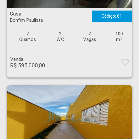
Casa - Bonfim Paulista - Ribeirão Preto
Casa
Código: 61
Bonfim Paulista
2
2
2
100
Quartos
W.C
Vagas
m²
Venda
R$ 595.000,00