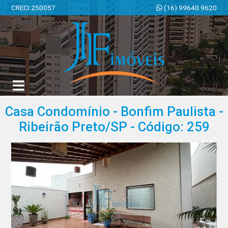
CRECI 250057
(16) 99640.9620
JF Imóveis | Imobiliária em Ribeirão Preto | SP
Casa Condomínio - Bonfim Paulista -
Ribeirão Preto/SP - Código: 259