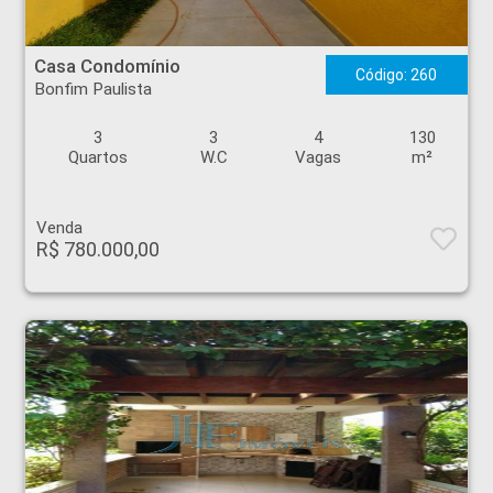
Casa Condomínio - Bonfim Paulista - Ribeirão Preto
Casa Condomínio
Código: 260
Bonfim Paulista
3
3
4
130
Quartos
W.C
Vagas
m²
Venda
R$ 780.000,00