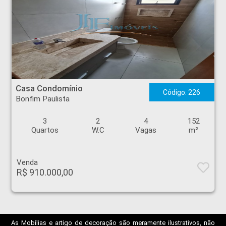
Casa Condomínio - Bonfim Paulista - Ribeirão Preto
Casa Condomínio
Código: 226
Bonfim Paulista
3
2
4
152
Quartos
W.C
Vagas
m²
Venda
R$ 910.000,00
As Mobílias e artigo de decoração são meramente ilustrativos, não