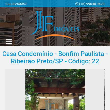
CRECI 250057
(16) 99640.9620
JF Imóveis | Imobiliária em Ribeirão Preto | SP
Casa Condomínio - Bonfim Paulista -
Ribeirão Preto/SP - Código: 22