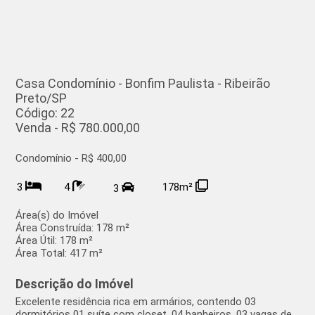
Casa Condomínio - Bonfim Paulista - Ribeirão
Preto/SP
Código: 22
Venda - R$ 780.000,00
Condomínio - R$ 400,00
3
4
178m²
3
Área(s) do Imóvel
Área Construída:
178 m²
Área Útil:
178 m²
Área Total:
417 m²
Descrição do Imóvel
Excelente residência rica em armários, contendo 03
dormitórios 01 suíte com closet, 04 banheiros, 03 vagas de