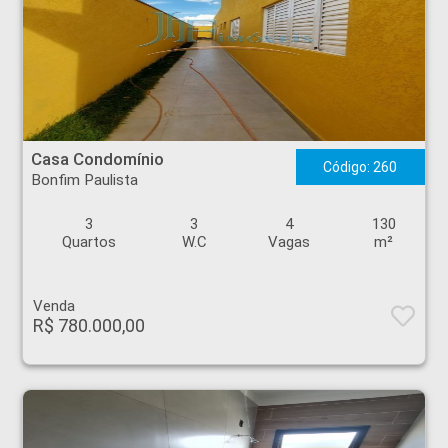
Casa Condomínio - Bonfim Paulista - Ribeirão Preto
Casa Condomínio
Código: 260
Bonfim Paulista
3
3
4
130
Quartos
W.C
Vagas
m²
Venda
R$ 780.000,00