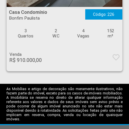
Casa Condomínio - Bonfim Paulista - Ribeirão Preto
Casa Condomínio
Código: 226
Bonfim Paulista
3
2
4
152
Quartos
W.C
Vagas
m²
Venda
R$ 910.000,00
As Mobílias e artigo de decoração são meramente ilustrativos, não
fazem parte do imóvel, exceto para os casos de imóveis mobiliados.
A Imobiliária se reserva no direito de alterar qualquer informação
referente aos valores e dados de seus imóveis sem aviso prévio e
pode ocorrer de algum imóvel anunciado no site não estar mais
disponível devido à rotatividade. As solicitações feitas pelo site não
implicam em reserva, compra, venda ou locação de quaisquer
imóveis.