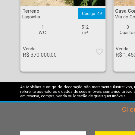
Terreno - Lagoinha - Ribeirão Preto
Casa Condomínio - Vil
Terreno
Casa Co
Código: 49
Lagoinha
Vila do Go
1
512
3
W.C.
m²
Quarto
Venda
Venda
R$ 370.000,00
R$ 1.45
As Mobílias e artigo de decoração são meramente ilustrativos, 
referente aos valores e dados de seus imóveis sem aviso prévio e
em reserva, compra, venda ou locação de quaisquer imóveis.
Cli