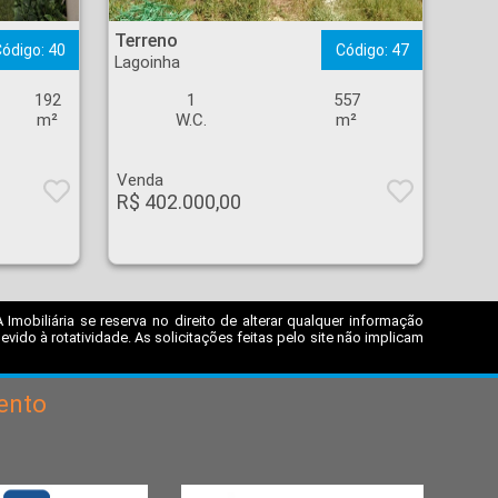
Terreno - Lagoinha - Ribeirão Preto
Terreno
ódigo: 40
Código: 47
Lagoinha
192
1
557
m²
W.C.
m²
Venda
R$ 402.000,00
mobiliária se reserva no direito de alterar qualquer informação
ido à rotatividade. As solicitações feitas pelo site não implicam
ento