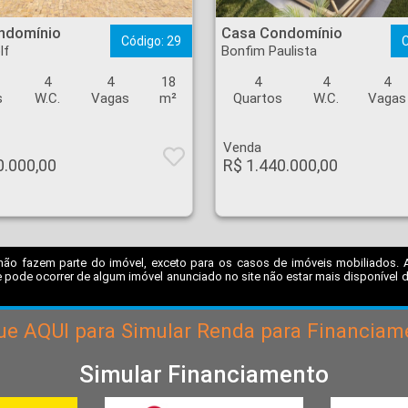
a do Golf - Ribeirão Preto
Casa Condomínio - Bonfim Paulista - Ribeirão Preto
ndomínio
Casa Condomínio
Código: 29
C
lf
Bonfim Paulista
4
4
18
4
4
4
s
W.C.
Vagas
m²
Quartos
W.C.
Vagas
Venda
0.000,00
R$ 1.440.000,00
não fazem parte do imóvel, exceto para os casos de imóveis mobiliados. A I
 pode ocorrer de algum imóvel anunciado no site não estar mais disponível dev
que
AQUI
para Simular Renda para Financiam
Simular Financiamento