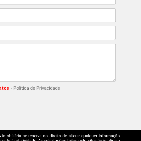
atos
- Política de Privacidade
mobiliária se reserva no direito de alterar qualquer informação
ido à rotatividade. As solicitações feitas pelo site não implicam