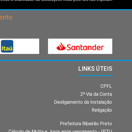
ento
LINKS ÚTEIS
CPFL
2ª Via da Conta
Desligamento da Instalação
Religação
Prefeitura Ribeirão Preto
Cálculo de Multa e Juros após vencimento - IPTU