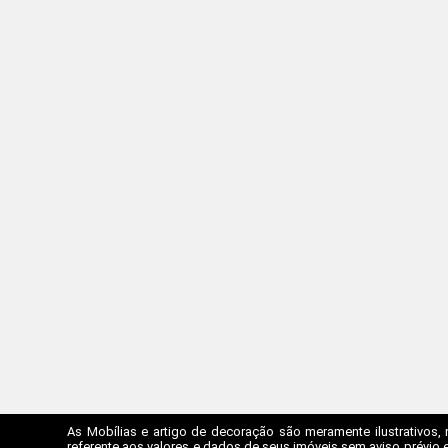
As Mobílias e artigo de decoração são meramente ilustrativos, 
referente aos valores e dados de seus imóveis sem aviso prévio e