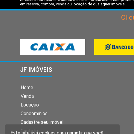
em reserva, compra, venda ou locação de quaisquer imóveis.
Cli
JF IMÓVEIS
Home
Venda
Locação
Condomínios
Cadastre seu imóvel
Contato
Este site usa cookies para garantir que você