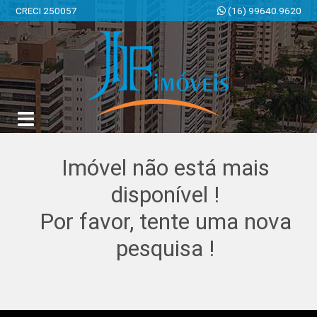
CRECI 250057
(16) 99640.9620
JF Imóveis | Imobiliária em Ribeirão Preto | SP
Imóvel não está mais
disponível !
Por favor, tente uma nova
pesquisa !