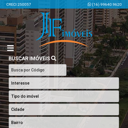
CRECI 250057
(16) 99640.9620
JF Imóveis | Imobiliária em Ribeirão Preto | SP
BUSCAR IMÓVEIS