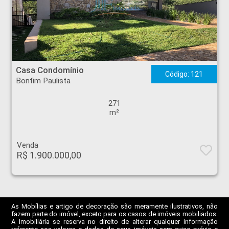
Casa Condomínio - Bonfim Paulista - Ribeirão Preto
Casa Condomínio
Código: 121
Bonfim Paulista
271
m²
Venda
R$ 1.900.000,00
As Mobílias e artigo de decoração são meramente ilustrativos, não
fazem parte do imóvel, exceto para os casos de imóveis mobiliados.
A Imobiliária se reserva no direito de alterar qualquer informação