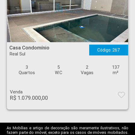
Casa Condomínio - Real Sul - Ribeirão Preto
Casa Condomínio
Código: 267
Real Sul
3
5
2
137
Quartos
W.C
Vagas
m²
Venda
R$ 1.079.000,00
As Mobílias e artigo de decoração são meramente ilustrativos, não
fazem parte do imóvel, exceto para os casos de imóveis mobiliados.