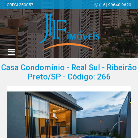
CRECI 250057
(16) 99640.9620
JF Imóveis | Imobiliária em Ribeirão Preto | SP
Casa Condomínio - Real Sul - Ribeirão
Preto/SP - Código: 266