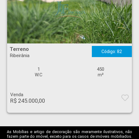
Terreno - Ribeirânia - Ribeirão Preto
Terreno
Código: 82
Ribeirânia
1
450
W.C
m²
Venda
R$ 245.000,00
As Mobílias e artigo de decoração são meramente ilustrativos, não
fazem parte do imóvel, exceto para os casos de imóveis mobiliados.