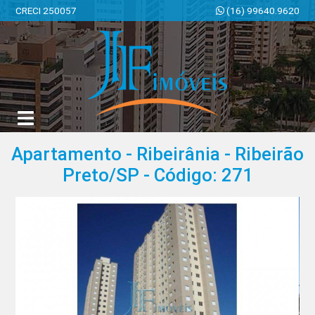
CRECI 250057
(16) 99640.9620
JF Imóveis | Imobiliária em Ribeirão Preto | SP
Apartamento - Ribeirânia - Ribeirão
Preto/SP - Código: 271