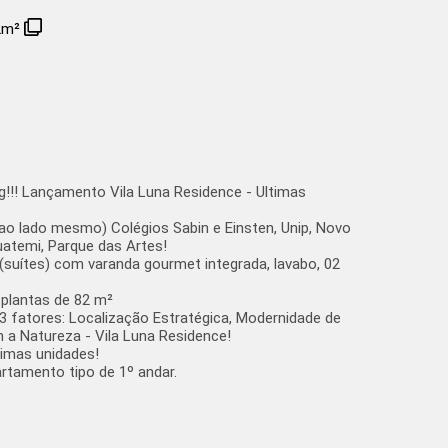
2m²
g!!! Lançamento Vila Luna Residence - Ultimas
 (ao lado mesmo) Colégios Sabin e Einsten, Unip, Novo
uatemi, Parque das Artes!
suítes) com varanda gourmet integrada, lavabo, 02
 plantas de 82 m²
3 fatores: Localização Estratégica, Modernidade de
m a Natureza - Vila Luna Residence!
timas unidades!
artamento tipo de 1º andar.