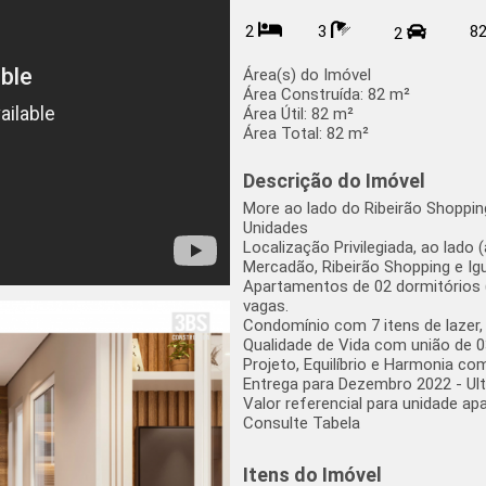
2
3
8
2
Área(s) do Imóvel
Área Construída:
82 m²
Área Útil:
82 m²
Área Total:
82 m²
Descrição do Imóvel
More ao lado do Ribeirão Shoppin
Unidades
Localização Privilegiada, ao lado
Mercadão, Ribeirão Shopping e Ig
Apartamentos de 02 dormitórios (
vagas.
Condomínio com 7 itens de lazer,
Qualidade de Vida com união de 0
Projeto, Equilíbrio e Harmonia co
Entrega para Dezembro 2022 - Ul
Valor referencial para unidade ap
Consulte Tabela
Itens do Imóvel