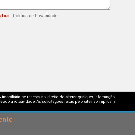
atos
- Política de Privacidade
mobiliária se reserva no direito de alterar qualquer informação
ido à rotatividade. As solicitações feitas pelo site não implicam
ento