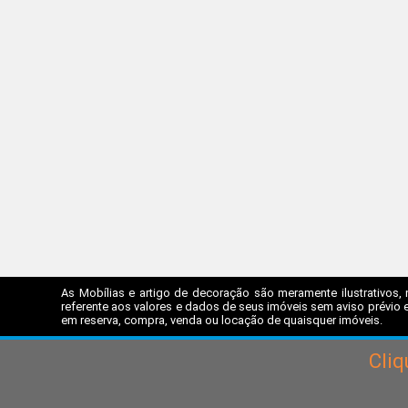
As Mobílias e artigo de decoração são meramente ilustrativos, 
referente aos valores e dados de seus imóveis sem aviso prévio e
em reserva, compra, venda ou locação de quaisquer imóveis.
Cli