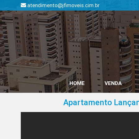
atendimento@jfimoveis.cim.br
HOME
VENDA
Apartamento Lançame