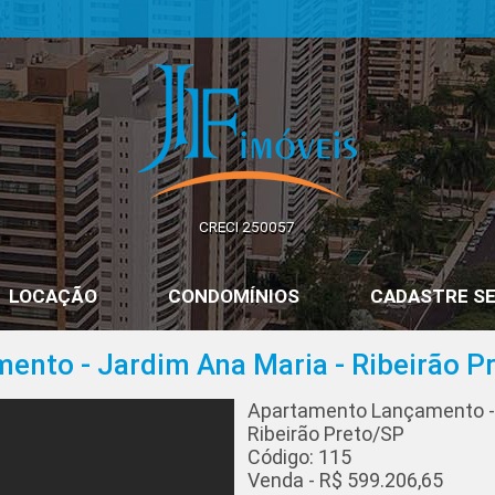
JF Imóveis | Imobiliária em Ribeirão Preto | SP
CRECI 250057
LOCAÇÃO
CONDOMÍNIOS
CADASTRE SE
nto - Jardim Ana Maria - Ribeirão Pr
Apartamento Lançamento - J
Ribeirão Preto/SP
Código: 115
Venda - R$ 599.206,65