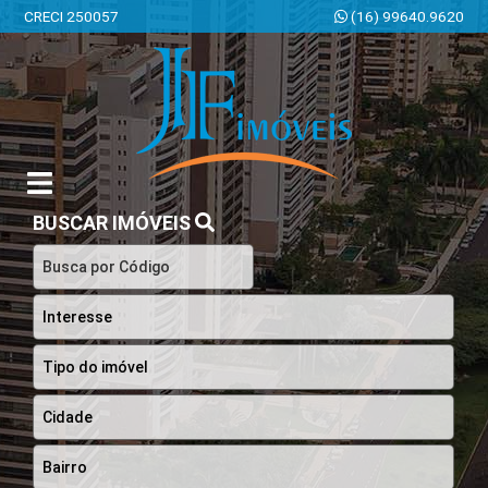
CRECI 250057
(16) 99640.9620
JF Imóveis | Imobiliária em Ribeirão Preto | SP
BUSCAR IMÓVEIS