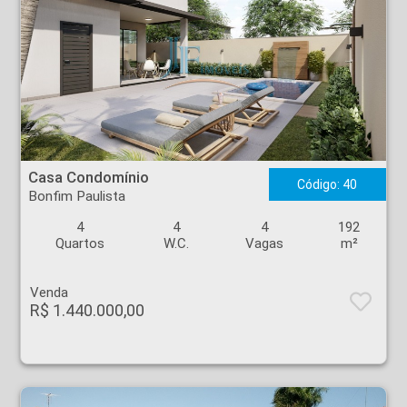
Casa Condomínio - Bonfim Paulista - Ribeirão Preto
Casa Condomínio
Código: 40
Bonfim Paulista
4
4
4
192
Quartos
W.C.
Vagas
m²
Venda
R$ 1.440.000,00