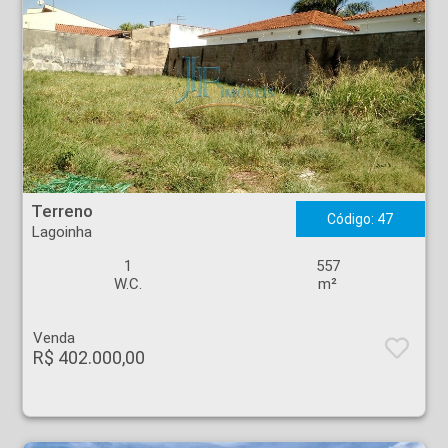
Terreno - Lagoinha - Ribeirão Preto
Terreno
Código: 47
Lagoinha
1
557
W.C.
m²
Venda
R$ 402.000,00