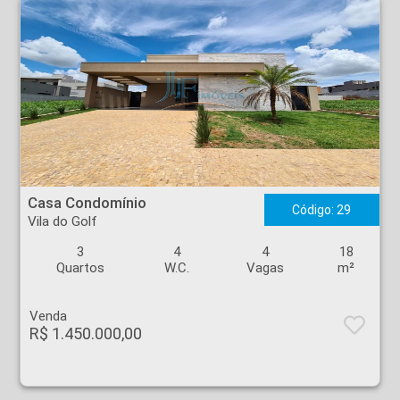
Casa Condomínio - Vila do Golf - Ribeirão Preto
Casa Condomínio
Código: 29
Vila do Golf
3
4
4
18
Quartos
W.C.
Vagas
m²
Venda
R$ 1.450.000,00