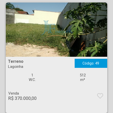
Terreno - Lagoinha - Ribeirão Preto
Terreno
Código: 49
Lagoinha
1
512
W.C.
m²
Venda
R$ 370.000,00