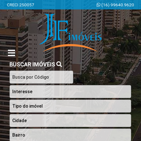
CRECI 250057
(16) 99640.9620
JF Imóveis | Imobiliária em Ribeirão Preto | SP
BUSCAR IMÓVEIS