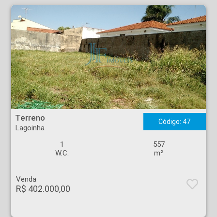
Terreno - Lagoinha - Ribeirão Preto
Terreno
Código: 47
Lagoinha
1
557
W.C.
m²
Venda
R$ 402.000,00