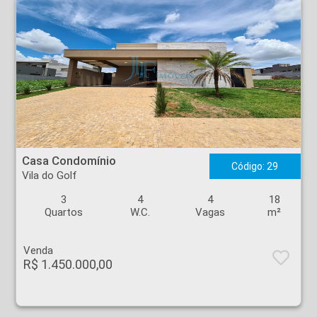
Casa Condomínio - Vila do Golf - Ribeirão Preto
Casa Condomínio
Código: 29
Vila do Golf
3
4
4
18
Quartos
W.C.
Vagas
m²
Venda
R$ 1.450.000,00