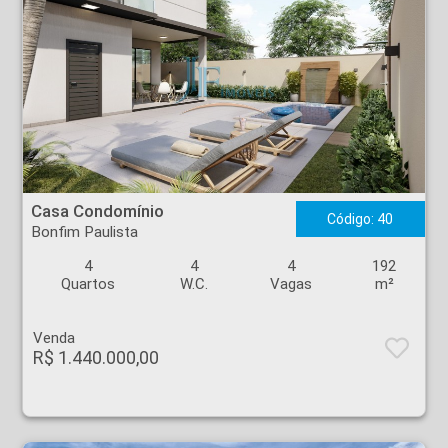
Casa Condomínio - Bonfim Paulista - Ribeirão Preto
Casa Condomínio
Código: 40
Bonfim Paulista
4
4
4
192
Quartos
W.C.
Vagas
m²
Venda
R$ 1.440.000,00