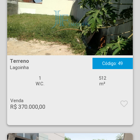
Terreno - Lagoinha - Ribeirão Preto
Terreno
Código: 49
Lagoinha
1
512
W.C.
m²
Venda
R$ 370.000,00