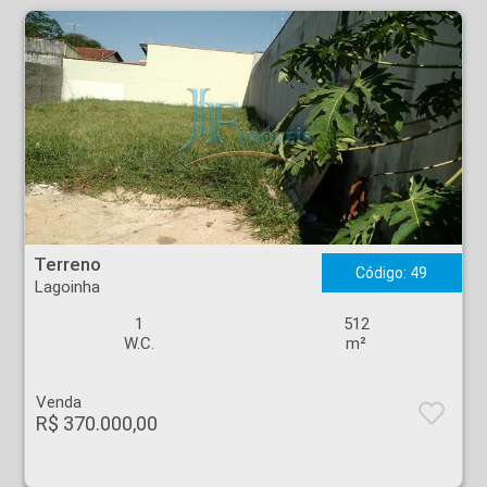
Terreno - Lagoinha - Ribeirão Preto
Terreno
Código: 49
Lagoinha
1
512
W.C.
m²
Venda
R$ 370.000,00