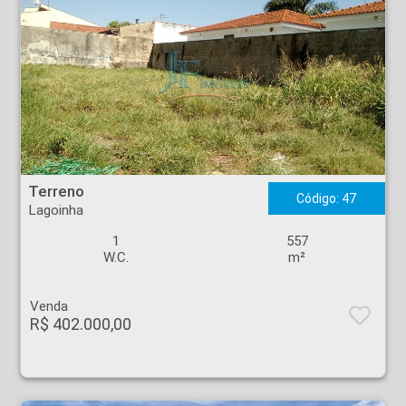
Terreno - Lagoinha - Ribeirão Preto
Terreno
Código: 47
Lagoinha
1
557
W.C.
m²
Venda
R$ 402.000,00