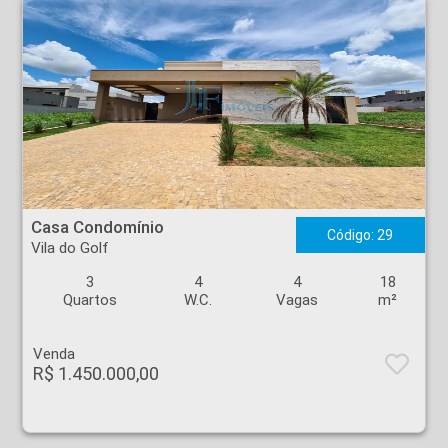
Casa Condomínio - Vila do Golf - Ribeirão Preto
Casa Condomínio
Código: 29
Vila do Golf
3
4
4
18
Quartos
W.C.
Vagas
m²
Venda
R$ 1.450.000,00