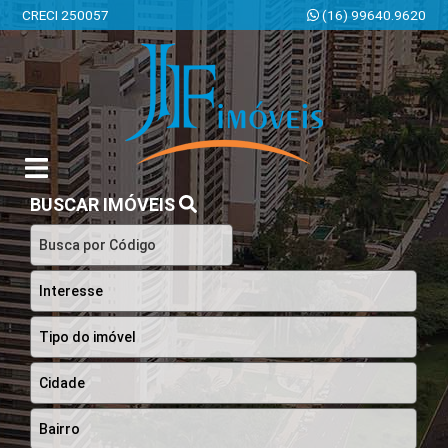
CRECI 250057
(16) 99640.9620
JF Imóveis | Imobiliária em Ribeirão Preto | SP
BUSCAR IMÓVEIS