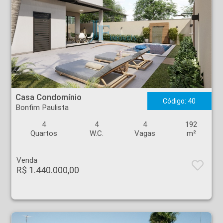
Casa Condomínio - Bonfim Paulista - Ribeirão Preto
Casa Condomínio
Código: 40
Bonfim Paulista
4
4
4
192
Quartos
W.C.
Vagas
m²
Venda
R$ 1.440.000,00