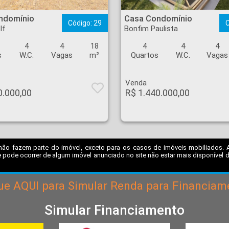
a do Golf - Ribeirão Preto
Casa Condomínio - Bonfim Paulista - Ribeirão Preto
ndomínio
Casa Condomínio
Código: 29
C
lf
Bonfim Paulista
4
4
18
4
4
4
s
W.C.
Vagas
m²
Quartos
W.C.
Vagas
Venda
0.000,00
R$ 1.440.000,00
não fazem parte do imóvel, exceto para os casos de imóveis mobiliados. A I
 pode ocorrer de algum imóvel anunciado no site não estar mais disponível dev
que
AQUI
para Simular Renda para Financiam
Simular Financiamento