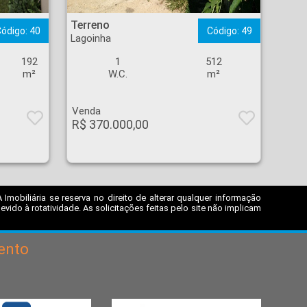
Terreno - Lagoinha - Ribeirão Preto
Terreno
ódigo: 40
Código: 49
Lagoinha
192
1
512
m²
W.C.
m²
Venda
R$ 370.000,00
mobiliária se reserva no direito de alterar qualquer informação
ido à rotatividade. As solicitações feitas pelo site não implicam
ento