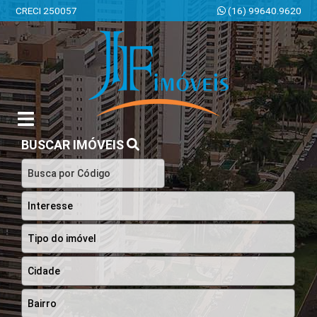
CRECI 250057
(16) 99640.9620
JF Imóveis | Imobiliária em Ribeirão Preto | SP
BUSCAR IMÓVEIS