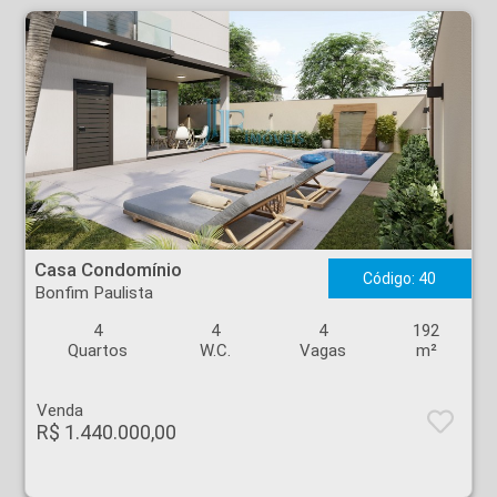
Casa Condomínio - Bonfim Paulista - Ribeirão Preto
Casa Condomínio
Código: 40
Bonfim Paulista
4
4
4
192
Quartos
W.C.
Vagas
m²
Venda
R$ 1.440.000,00