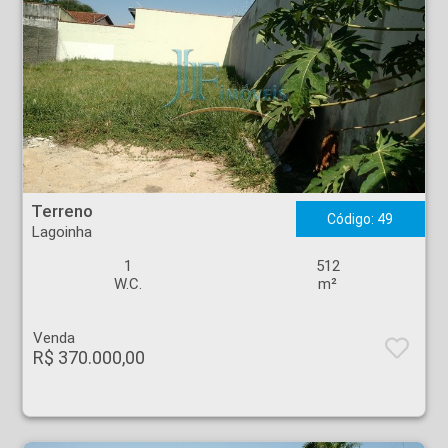
Terreno - Lagoinha - Ribeirão Preto
Terreno
Código: 49
Lagoinha
1
512
W.C.
m²
Venda
R$ 370.000,00