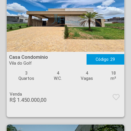
Casa Condomínio - Vila do Golf - Ribeirão Preto
Casa Condomínio
Código: 29
Vila do Golf
3
4
4
18
Quartos
W.C.
Vagas
m²
Venda
R$ 1.450.000,00