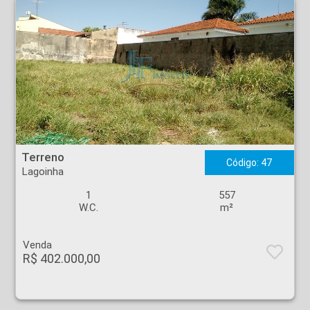
Terreno - Lagoinha - Ribeirão Preto
Terreno
Código: 47
Lagoinha
1
557
W.C.
m²
Venda
R$ 402.000,00